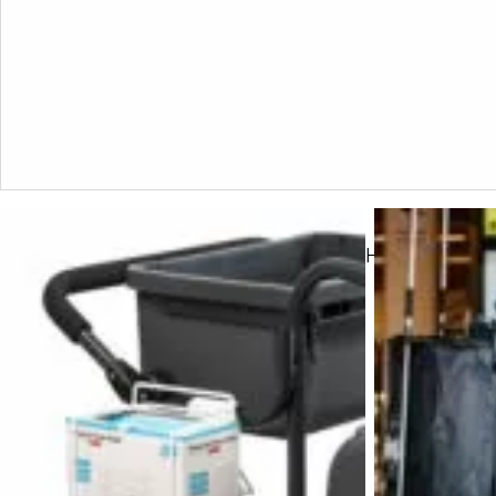
Halter für Karton mit Mundschutz (max. H120 x T100 
einer Wand montiert.
Artikelnummer:
n. a.
Kategorie:
Halter
Urval av modell