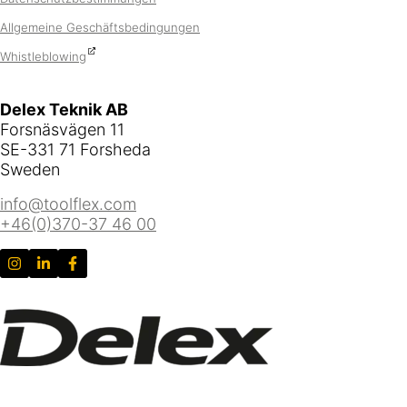
Allgemeine Geschäftsbedingungen
Whistleblowing
Delex Teknik AB
Forsnäsvägen 11
SE-331 71 Forsheda
Sweden
info@toolflex.com
+46(0)370-37 46 00