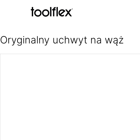
Skip to content
Oryginalny uchwyt na wąż