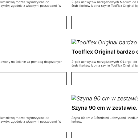
 aluminiową można wykorzystać do
2-pak uchwytów narzędziowych Medium do z
aczyków, zgodnie z własnymi potrzebami. W
śrub i kołków lub na szynie Toolflex Original 
Toolflex Original bardzo 
towany na ścianie za pomocą dołączonych
2-pak uchwytów narzędziowych X-Large do z
śrub i kołków lub na szynie Toolflex Original 
Szyna 90 cm w zestawie. 
 aluminiową można wykorzystać do
Szyna 90 cm z 3 średnimi uchwytami Mediu
aczyków, zgodnie z własnymi potrzebami. W
kołków.