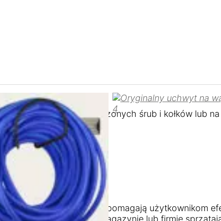
 ścianie za pomocą dołączonych śrub i kołków lub na 
chwytów na narzędzia, które pomagają użytkownikom 
na przykład w garażu, magazynie lub firmie sprzątają