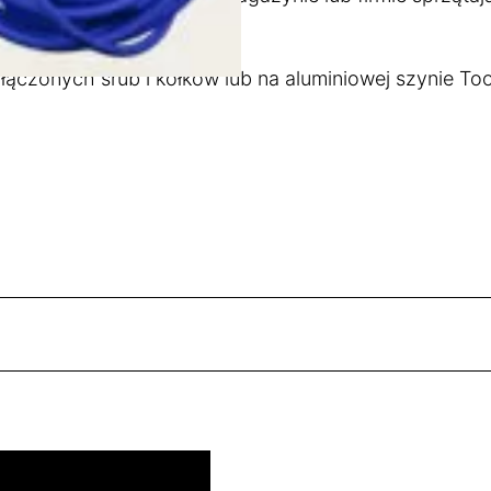
 do 30 m węża.
onych śrub i kołków lub na aluminiowej szynie Toolf