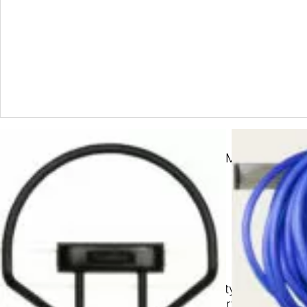
Uchwyt do zawieszania węży, kabli itp. Montowany na
SKU:
340-7-1
Kategoria:
Uchwyt
FIND A DEALER
Toolflex Original to gama prostych, elastycznych u
uzyskiwać dostęp do szerokiej gamy narzędzi w domu, 