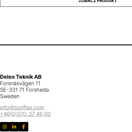
ZOBACZ PRODUKT
Delex Teknik AB
Forsnäsvägen 11
SE-331 71 Forsheda
Sweden
info@toolflex.com
+46(0)370-37 46 00