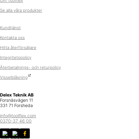
Om Toolflex
Se alla våra produkter
Kundtjänst
Kontakta oss
Hitta återförsäljare
Integritetspolicy
Återbetalnings- och returpolicy
Visselblåsning
Delex Teknik AB
Forsnäsvägen 11
331 71 Forsheda
info@toolflex.com
0370-37 46 00