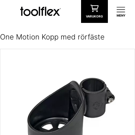
Hoppa till innehåll
MENY
VARUKORG
One Motion Kopp med rörfäste