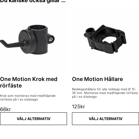
Du kanske också gillar …
Den här produkten har flera varianter. De olika alternativen kan välja
Den här produkten har flera varia
One Motion Krok med
One Motion Hållare
rörfäste
Redskapshållare för alla redskap med Ø 15-
35 mm. Monteras med medföljande rörfäste
Krok som monteras med medföljande
på t ex städvagn.
rörfäste på t ex städvagn.
125
kr
66
kr
VÄLJ ALTERNATIV
VÄLJ ALTERNATIV