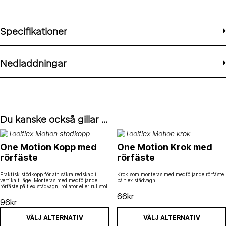
Specifikationer
Nedladdningar
Du kanske också gillar …
Den här produkten har flera varianter. De olika alternativen kan väl
Den här produkten har flera varia
One Motion Kopp med
One Motion Krok med
rörfäste
rörfäste
Praktisk stödkopp för att säkra redskap i
Krok som monteras med medföljande rörfäste
vertikalt läge. Monteras med medföljande
på t ex städvagn.
rörfäste på t ex städvagn, rollator eller rullstol.
66
kr
96
kr
VÄLJ ALTERNATIV
VÄLJ ALTERNATIV