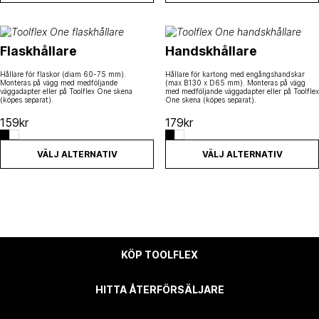
Den här produkten har flera varianter. De olika alternativen kan väl
Den här produkten har flera varia
Flaskhållare
Handskhållare
Hållare för flaskor (diam 60-75 mm).
Hållare för kartong med engångshandskar
Monteras på vägg med medföljande
(max B130 x D65 mm). Monteras på vägg
väggadapter eller på Toolflex One skena
med medföljande väggadapter eller på Toolflex
(köpes separat).
One skena (köpes separat).
159
kr
179
kr
VÄLJ ALTERNATIV
VÄLJ ALTERNATIV
KÖP TOOLFLEX
HITTA ÅTERFÖRSÄLJARE