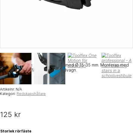
Redskapshållare för alla redskap med Ø 15-35 mm. Monteras med
medföljande rörfäste på t ex städvagn.
Artikelnr:
N/A
Kategori:
Redskapshållare
125
kr
Storlek rörfäste