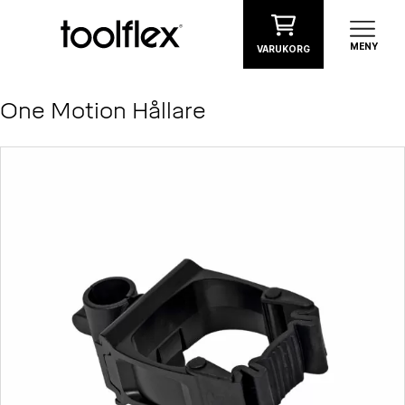
Hoppa till innehåll
MENY
VARUKORG
One Motion Hållare