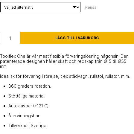
Rensa
ONE MOTION HÅLLARE MÄNGD
LÄGG TILL I VARUKORG
Toolflex One är vår mest flexibla förvaringslösning någonsin. Den
patenterade designen håller skaft och redskap från Ø15 till Ø35
mm.
Idealisk för förvaring i rörelse, t ex städvagn, rullstol, rullator, m m.
360 graders rotation.
Stöttåliga material.
Autoklavbar (+121 C).
Återvinningsbar.
Tillverkad i Sverige.